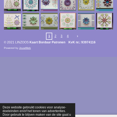
1
2
3
4
© 2021 LINZOOS
Kaart Borduur Patronen KvK nr.: 93974116
Powered by
JouwWeb
Deze website gebruikt cookies voor analyse-
doeleinden en/of het tonen van advertenties.
Door gebruik te blijven maken van de site gaat u