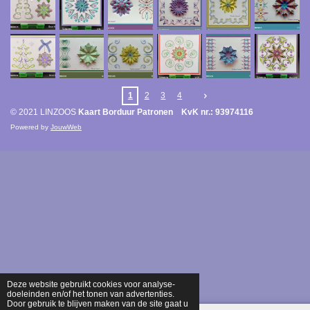
1
2
3
4
© 2021 LINZOOS
Kaart Borduur Patronen KvK nr.: 93974116
Powered by
JouwWeb
Deze website gebruikt cookies voor analyse-
doeleinden en/of het tonen van advertenties.
Door gebruik te blijven maken van de site gaat u