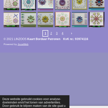
1
2
3
4
© 2021 LINZOOS
Kaart Borduur Patronen KvK nr.: 93974116
Powered by
JouwWeb
Deze website gebruikt cookies voor analyse-
doeleinden en/of het tonen van advertenties.
Door gebruik te blijven maken van de site gaat u