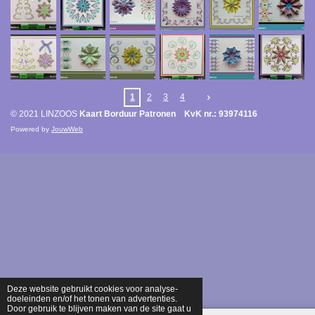
1
2
3
4
© 2021 LINZOOS
Kaart Borduur Patronen KvK nr.: 93974116
Powered by
JouwWeb
Deze website gebruikt cookies voor analyse-
doeleinden en/of het tonen van advertenties.
Door gebruik te blijven maken van de site gaat u