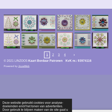
1
2
3
4
© 2021 LINZOOS
Kaart Borduur Patronen KvK nr.: 93974116
Powered by
JouwWeb
Deze website gebruikt cookies voor analyse-
doeleinden en/of het tonen van advertenties.
Door gebruik te blijven maken van de site gaat u