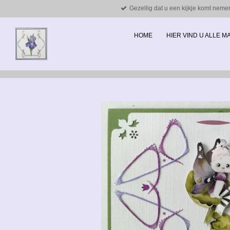
Gezellig dat u een kijkje komt neme
Ga
direct
naar
HOME
HIER VIND U ALLE 
de
hoofdinhoud