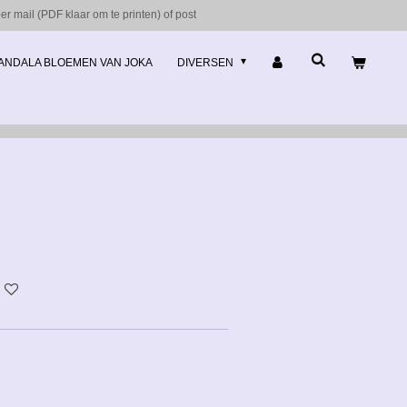
r mail (PDF klaar om te printen) of post
ANDALA BLOEMEN VAN JOKA
DIVERSEN