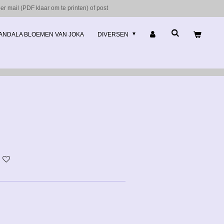
r mail (PDF klaar om te printen) of post
ANDALA BLOEMEN VAN JOKA
DIVERSEN