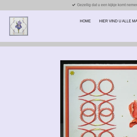
Gezellig dat u een kijkje komt neme
Ga
direct
naar
HOME
HIER VIND U ALLE 
de
hoofdinhoud