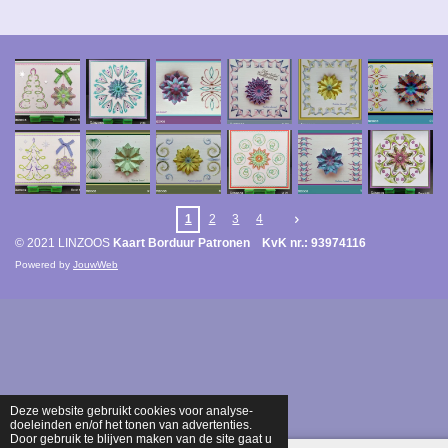
1
2
3
4
© 2021 LINZOOS
Kaart Borduur Patronen KvK nr.: 93974116
Powered by
JouwWeb
Deze website gebruikt cookies voor analyse-
doeleinden en/of het tonen van advertenties.
Door gebruik te blijven maken van de site gaat u