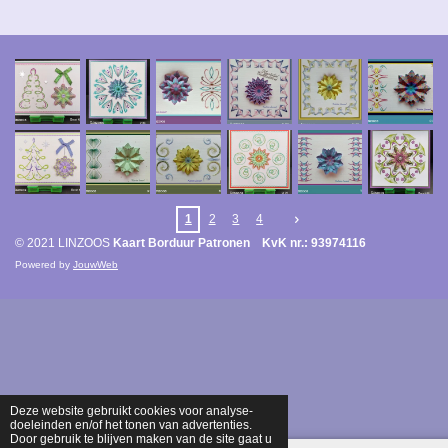
1
2
3
4
© 2021 LINZOOS
Kaart Borduur Patronen KvK nr.: 93974116
Powered by
JouwWeb
Deze website gebruikt cookies voor analyse-
doeleinden en/of het tonen van advertenties.
Door gebruik te blijven maken van de site gaat u