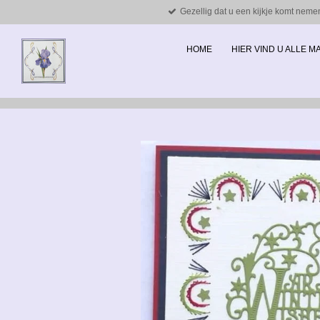
Gezellig dat u een kijkje komt neme
Ga
direct
naar
HOME
HIER VIND U ALLE 
de
hoofdinhoud