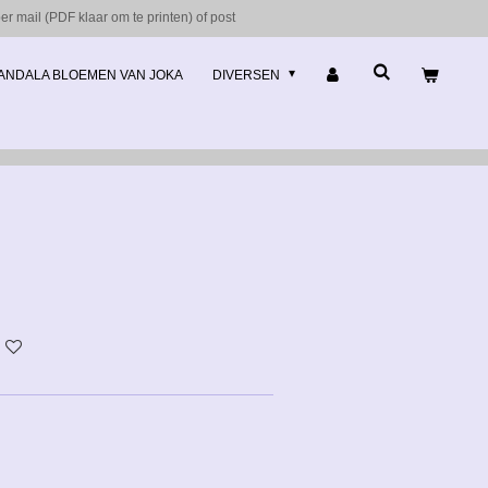
r mail (PDF klaar om te printen) of post
ANDALA BLOEMEN VAN JOKA
DIVERSEN