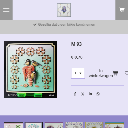
Ga
direct
naar
de
Gezellig dat u een kijkje komt nemen
hoofdinhoud
M 93
€ 0,70
In
winkelwagen
D
D
S
D
e
e
h
e
l
e
a
l
e
l
r
e
n
e
n