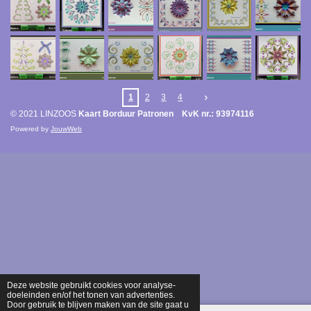
1
2
3
4
© 2021 LINZOOS
Kaart Borduur Patronen KvK nr.: 93974116
Powered by
JouwWeb
Deze website gebruikt cookies voor analyse-
doeleinden en/of het tonen van advertenties.
Door gebruik te blijven maken van de site gaat u