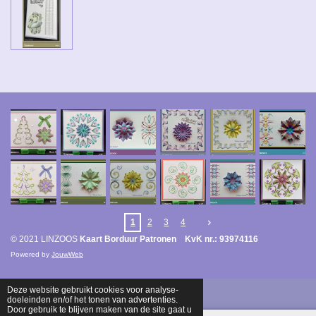
1
2
3
4
© 2021 LINZOOS
Kaart Borduur Patronen KvK nr.: 93974116
Powered by
JouwWeb
Deze website gebruikt cookies voor analyse-
doeleinden en/of het tonen van advertenties.
Door gebruik te blijven maken van de site gaat u