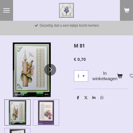
Ga
direct
naar
de
Gezellig dat u een kijkje komt nemen
hoofdinhoud
M 81
€ 0,70
In
winkelwagen
D
D
S
D
e
e
h
e
l
e
a
l
e
l
r
e
n
e
n