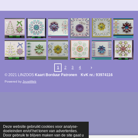
1
2
3
4
© 2021 LINZOOS
Kaart Borduur Patronen KvK nr.: 93974116
Powered by
JouwWeb
Deze website gebruikt cookies voor analyse-
doeleinden en/of het tonen van advertenties.
Door gebruik te blijven maken van de site gaat u