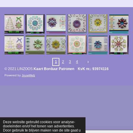
1
2
3
4
© 2021 LINZOOS
Kaart Borduur Patronen KvK nr.: 93974116
Powered by
JouwWeb
Deze website gebruikt cookies voor analyse-
doeleinden en/of het tonen van advertenties.
Door gebruik te blijven maken van de site gaat u