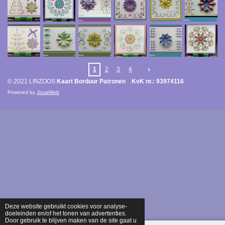
1
2
3
4
© 2021 LINZOOS
Kaart Borduur Patronen KvK nr.: 93974116
Powered by
JouwWeb
Deze website gebruikt cookies voor analyse-
doeleinden en/of het tonen van advertenties.
Door gebruik te blijven maken van de site gaat u