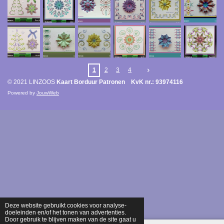
1
2
3
4
© 2021 LINZOOS
Kaart Borduur Patronen KvK nr.: 93974116
Powered by
JouwWeb
Deze website gebruikt cookies voor analyse-
doeleinden en/of het tonen van advertenties.
Door gebruik te blijven maken van de site gaat u