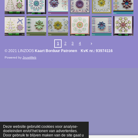
1
2
3
4
© 2021 LINZOOS
Kaart Borduur Patronen KvK nr.: 93974116
Powered by
JouwWeb
Deze website gebruikt cookies voor analyse-
doeleinden en/of het tonen van advertenties.
Door gebruik te blijven maken van de site gaat u