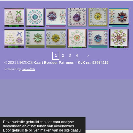
1
2
3
4
© 2021 LINZOOS
Kaart Borduur Patronen KvK nr.: 93974116
Powered by
JouwWeb
Deze website gebruikt cookies voor analyse-
doeleinden en/of het tonen van advertenties.
Door gebruik te blijven maken van de site gaat u