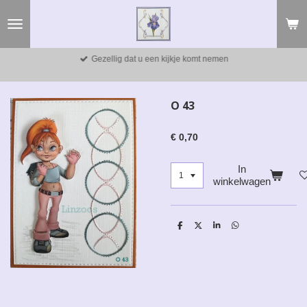
Ga
direct
naar
de
Gezellig dat u een kijkje komt nemen
hoofdinhoud
O 43
€ 0,70
In
winkelwagen
D
D
S
D
e
e
h
e
l
e
a
l
e
l
r
e
n
e
n