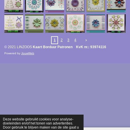
1
2
3
4
© 2021 LINZOOS
Kaart Borduur Patronen KvK nr.: 93974116
Powered by
JouwWeb
Deze website gebruikt cookies voor analyse-
doeleinden en/of het tonen van advertenties.
Door gebruik te blijven maken van de site gaat u