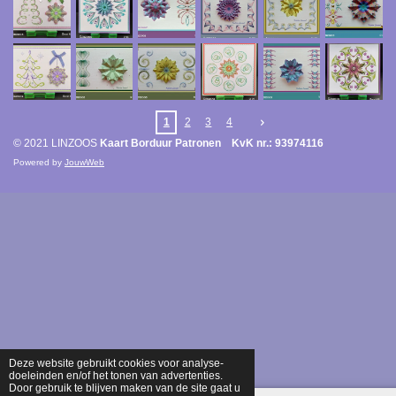
1
2
3
4
© 2021 LINZOOS
Kaart Borduur Patronen KvK nr.: 93974116
Powered by
JouwWeb
Deze website gebruikt cookies voor analyse-
doeleinden en/of het tonen van advertenties.
Door gebruik te blijven maken van de site gaat u