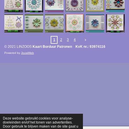
1
2
3
4
© 2021 LINZOOS
Kaart Borduur Patronen KvK nr.: 93974116
Powered by
JouwWeb
Deze website gebruikt cookies voor analyse-
doeleinden en/of het tonen van advertenties.
Door gebruik te blijven maken van de site gaat u