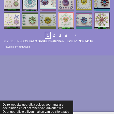
1
2
3
4
© 2021 LINZOOS
Kaart Borduur Patronen KvK nr.: 93974116
Powered by
JouwWeb
Deze website gebruikt cookies voor analyse-
doeleinden en/of het tonen van advertenties.
Door gebruik te blijven maken van de site gaat u