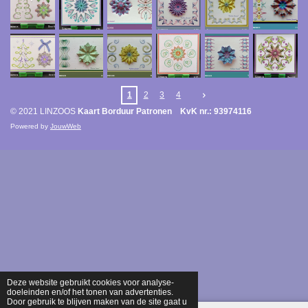
1
2
3
4
© 2021 LINZOOS
Kaart Borduur Patronen KvK nr.: 93974116
Powered by
JouwWeb
Deze website gebruikt cookies voor analyse-
doeleinden en/of het tonen van advertenties.
Door gebruik te blijven maken van de site gaat u