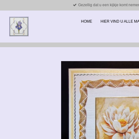
Gezellig dat u een kijkje komt neme
Ga
direct
naar
HOME
HIER VIND U ALLE 
de
hoofdinhoud