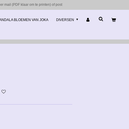
r mail (PDF klaar om te printen) of post
ANDALA BLOEMEN VAN JOKA
DIVERSEN