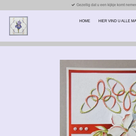
Gezellig dat u een kijkje komt neme
Ga
direct
naar
HOME
HIER VIND U ALLE 
de
hoofdinhoud