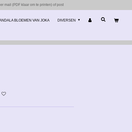
r mail (PDF klaar om te printen) of post
ANDALA BLOEMEN VAN JOKA
DIVERSEN