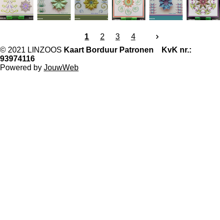
1
2
3
4
© 2021 LINZOOS
Kaart Borduur Patronen KvK nr.:
93974116
Powered by
JouwWeb