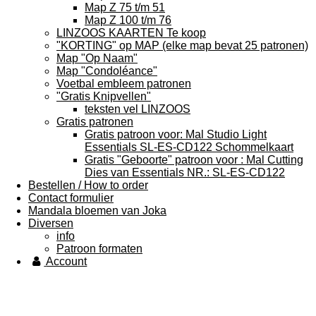
Map Z 75 t/m 51
Map Z 100 t/m 76
LINZOOS KAARTEN Te koop
"KORTING" op MAP (elke map bevat 25 patronen)
Map "Op Naam"
Map "Condoléance"
Voetbal embleem patronen
"Gratis Knipvellen"
teksten vel LINZOOS
Gratis patronen
Gratis patroon voor: Mal Studio Light
Essentials SL-ES-CD122 Schommelkaart
Gratis "Geboorte" patroon voor : Mal Cutting
Dies van Essentials NR.: SL-ES-CD122
Bestellen / How to order
Contact formulier
Mandala bloemen van Joka
Diversen
info
Patroon formaten
Account