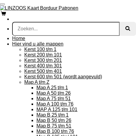
Ga
direct
naar
de
hoofdinhoud
Home
Hier vind u alle mappen
Kerst 100 t/m 1
Kerst 200 t/m 101
Kerst 300 t/m 201
Kerst 400 t/m 301
Kerst 500 t/m 401
Kerst 600 t/m 501 (wordt aangevuld)
Map A t/m Z
Map A 25 t/m 1
Map A 50 t/m 26
Map A 75 t/m 51
Map A 100 t/m 76
MAP A 125 t/m 101
Map B 25 t/m 1
Map B 50 t/m 26
Map B 75 t/m 51
Map B 100 t/m 76