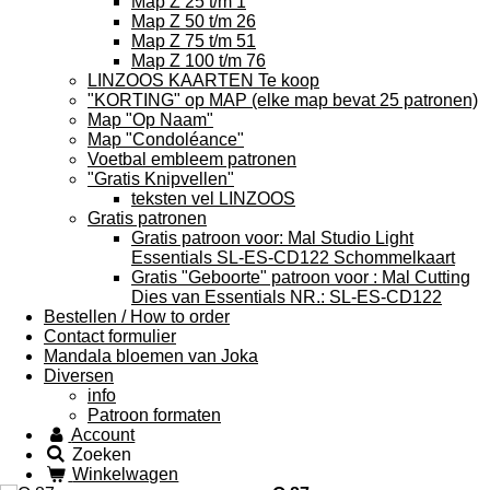
Map Z 25 t/m 1
Map Z 50 t/m 26
Map Z 75 t/m 51
Map Z 100 t/m 76
LINZOOS KAARTEN Te koop
"KORTING" op MAP (elke map bevat 25 patronen)
Map "Op Naam"
Map "Condoléance"
Voetbal embleem patronen
"Gratis Knipvellen"
teksten vel LINZOOS
Gratis patronen
Gratis patroon voor: Mal Studio Light
Essentials SL-ES-CD122 Schommelkaart
Gratis "Geboorte" patroon voor : Mal Cutting
Dies van Essentials NR.: SL-ES-CD122
Bestellen / How to order
Contact formulier
Mandala bloemen van Joka
Diversen
info
Patroon formaten
Account
Zoeken
Winkelwagen