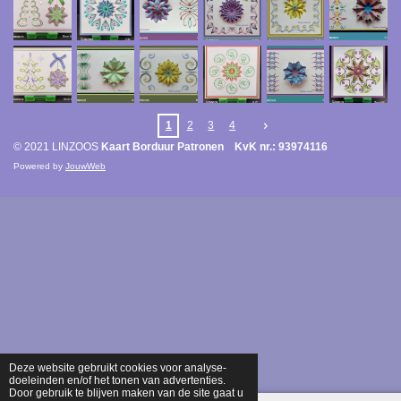
1
2
3
4
© 2021 LINZOOS
Kaart Borduur Patronen KvK nr.: 93974116
Powered by
JouwWeb
Deze website gebruikt cookies voor analyse-
doeleinden en/of het tonen van advertenties.
Door gebruik te blijven maken van de site gaat u