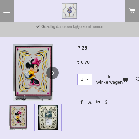
Ga
direct
naar
de
Gezellig dat u een kijkje komt nemen
hoofdinhoud
P 25
€ 0,70
In
winkelwagen
D
D
S
D
e
e
h
e
l
e
a
l
e
l
r
e
n
e
n