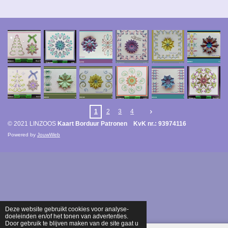
1
2
3
4
© 2021 LINZOOS
Kaart Borduur Patronen KvK nr.: 93974116
Powered by
JouwWeb
Deze website gebruikt cookies voor analyse-
doeleinden en/of het tonen van advertenties.
Door gebruik te blijven maken van de site gaat u