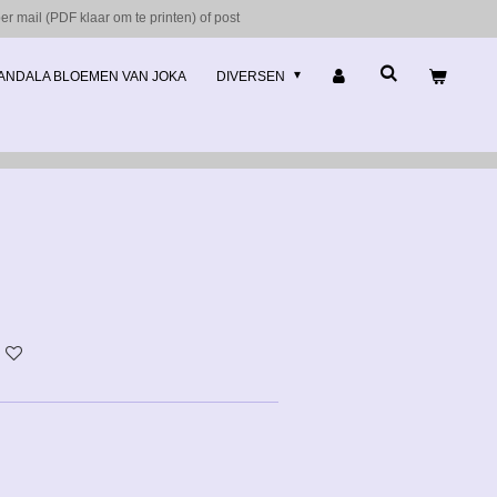
r mail (PDF klaar om te printen) of post
ANDALA BLOEMEN VAN JOKA
DIVERSEN