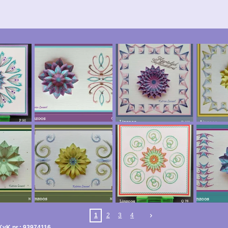
1
2
3
4
vK nr.: 93974116