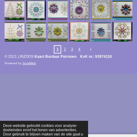
1
2
3
4
© 2021 LINZOOS
Kaart Borduur Patronen KvK nr.: 93974116
Powered by
JouwWeb
Deze website gebruikt cookies voor analyse-
doeleinden en/of het tonen van advertenties.
Door gebruik te blijven maken van de site gaat u