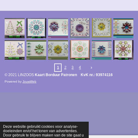
1
2
3
4
© 2021 LINZOOS
Kaart Borduur Patronen KvK nr.: 93974116
Powered by
JouwWeb
Deze website gebruikt cookies voor analyse-
doeleinden en/of het tonen van advertenties.
Door gebruik te blijven maken van de site gaat u