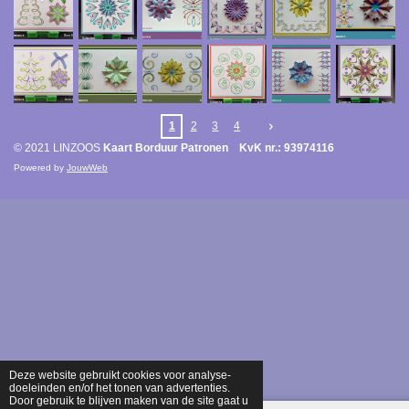
1
2
3
4
© 2021 LINZOOS
Kaart Borduur Patronen KvK nr.: 93974116
Powered by
JouwWeb
Deze website gebruikt cookies voor analyse-
doeleinden en/of het tonen van advertenties.
Door gebruik te blijven maken van de site gaat u