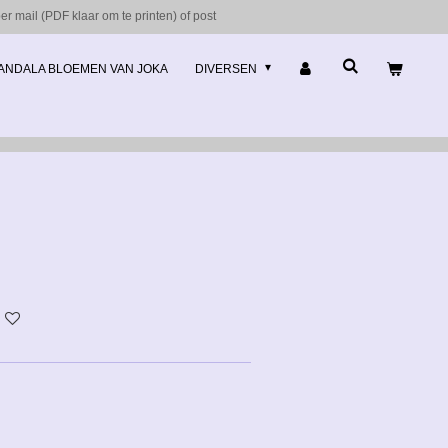
r mail (PDF klaar om te printen) of post
ANDALA BLOEMEN VAN JOKA
DIVERSEN