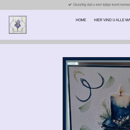
Gezellig dat u een kijkje komt neme
Ga
direct
naar
HOME
HIER VIND U ALLE 
de
hoofdinhoud