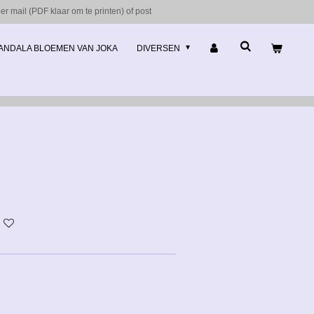
r mail (PDF klaar om te printen) of post
ANDALA BLOEMEN VAN JOKA
DIVERSEN