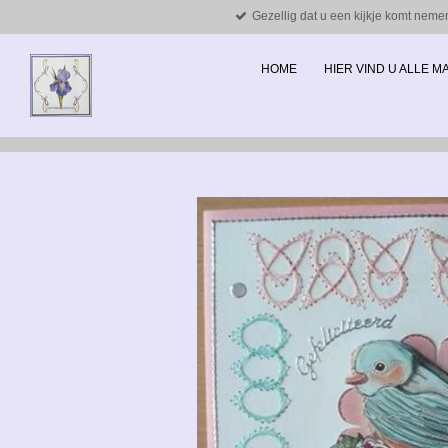
Gezellig dat u een kijkje komt neme
Ga
direct
naar
HOME
HIER VIND U ALLE 
de
hoofdinhoud