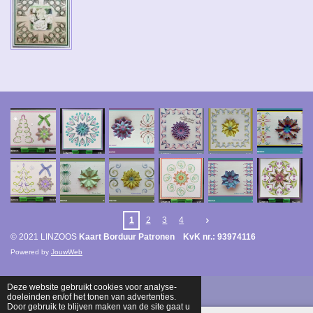
1
2
3
4
© 2021 LINZOOS
Kaart Borduur Patronen KvK nr.: 93974116
Powered by
JouwWeb
Deze website gebruikt cookies voor analyse-
doeleinden en/of het tonen van advertenties.
Door gebruik te blijven maken van de site gaat u