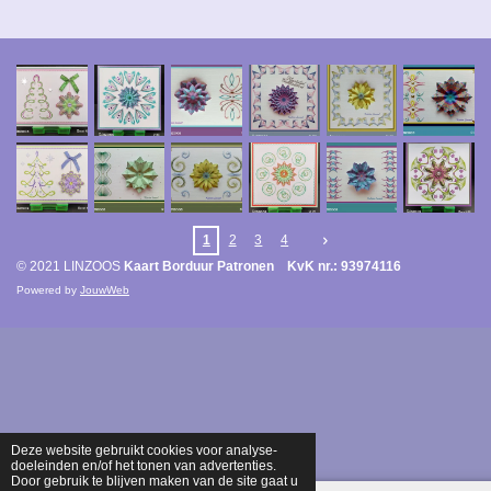
1
2
3
4
© 2021 LINZOOS
Kaart Borduur Patronen KvK nr.: 93974116
Powered by
JouwWeb
Deze website gebruikt cookies voor analyse-
doeleinden en/of het tonen van advertenties.
Door gebruik te blijven maken van de site gaat u