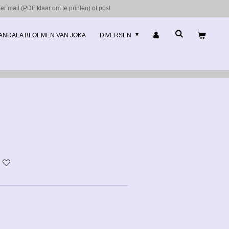
r mail (PDF klaar om te printen) of post
ANDALA BLOEMEN VAN JOKA
DIVERSEN