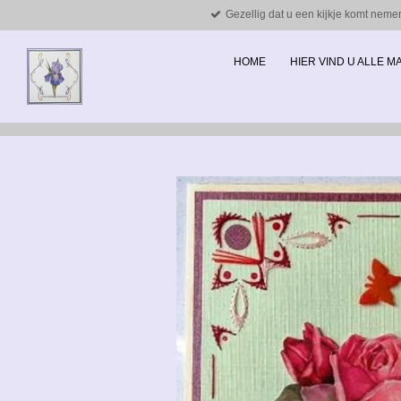
Gezellig dat u een kijkje komt neme
Ga
direct
naar
HOME
HIER VIND U ALLE 
de
hoofdinhoud