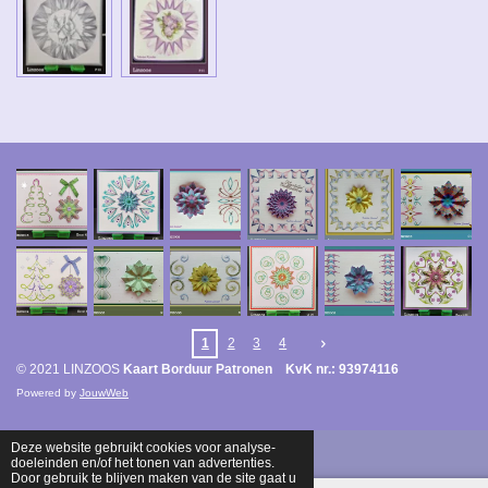
1
2
3
4
© 2021 LINZOOS
Kaart Borduur Patronen KvK nr.: 93974116
Powered by
JouwWeb
Deze website gebruikt cookies voor analyse-
doeleinden en/of het tonen van advertenties.
Door gebruik te blijven maken van de site gaat u