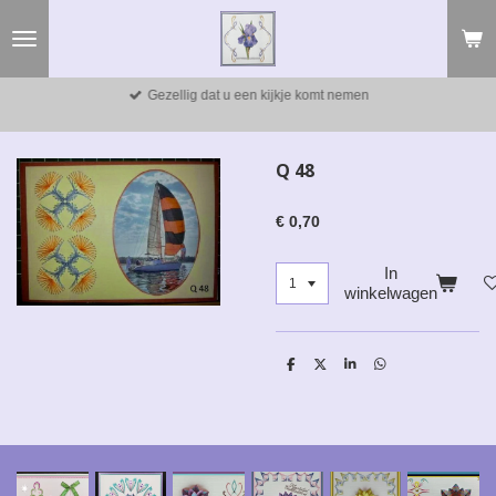
Ga
direct
naar
de
Gezellig dat u een kijkje komt nemen
hoofdinhoud
Q 48
€ 0,70
In
winkelwagen
D
D
S
D
e
e
h
e
l
e
a
l
e
l
r
e
n
e
n