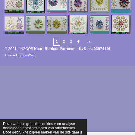
1
2
3
4
© 2021 LINZOOS
Kaart Borduur Patronen KvK nr.: 93974116
Powered by
JouwWeb
Deze website gebruikt cookies voor analyse-
doeleinden en/of het tonen van advertenties.
Door gebruik te blijven maken van de site gaat u