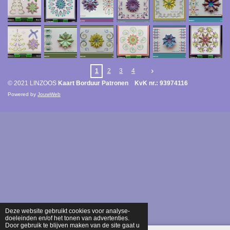
1
2
3
4
© 2021 LINZOOS
Kaart Borduur Patronen KvK nr.: 93974116
Powered by
JouwWeb
Deze website gebruikt cookies voor analyse-
doeleinden en/of het tonen van advertenties.
Door gebruik te blijven maken van de site gaat u