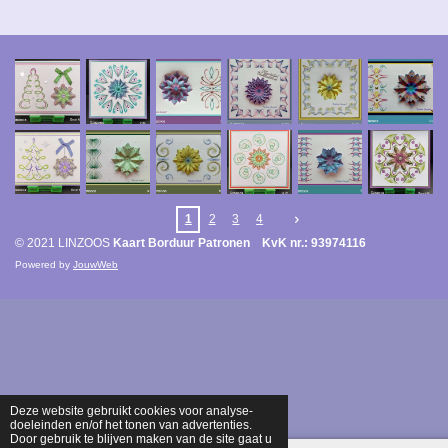
1
2
3
4
© 2021 LINZOOS
Kaart Borduur Patronen KvK nr.: 93974116
Powered by
JouwWeb
Deze website gebruikt cookies voor analyse-
doeleinden en/of het tonen van advertenties.
Door gebruik te blijven maken van de site gaat u