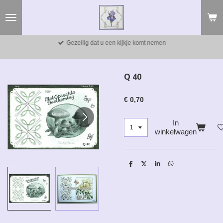
Ga
direct
naar
de
Gezellig dat u een kijkje komt nemen
hoofdinhoud
Q 40
€ 0,70
In
winkelwagen
D
D
S
D
e
e
h
e
l
e
a
l
e
l
r
e
n
e
n