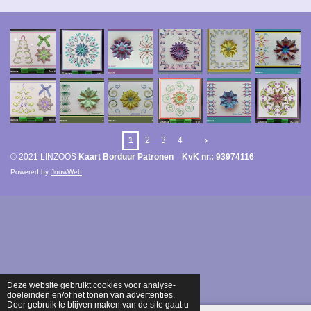
1
2
3
4
© 2021 LINZOOS
Kaart Borduur Patronen KvK nr.: 93974116
Powered by
JouwWeb
Deze website gebruikt cookies voor analyse-
doeleinden en/of het tonen van advertenties.
Door gebruik te blijven maken van de site gaat u