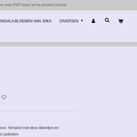
r mail (PDF klaar om te printen) of post
ANDALA BLOEMEN VAN JOKA
DIVERSEN
roon. Versierd met stras steentjes en
iic potloden.