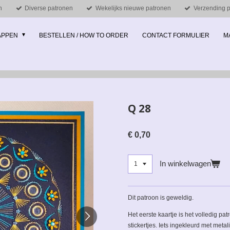
n
Diverse patronen
Wekelijks nieuwe patronen
Verzending pe
MAPPEN
BESTELLEN / HOW TO ORDER
CONTACT FORMULIER
M
Q 28
€ 0,70
In winkelwagen
Dit patroon is geweldig.
Het eerste kaartje is het volledig pat
stickertjes. Iets ingekleurd met metal