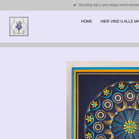
Gezellig dat u een kijkje komt neme
Ga
direct
naar
HOME
HIER VIND U ALLE 
de
hoofdinhoud