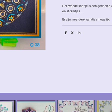
Het tweede kaartje is een gedeeltje 
en stickertjes...
Er zijn meerdere variaties mogelijk.
D
D
S
e
e
h
l
e
a
e
l
r
n
e