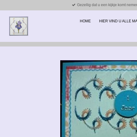
Gezellig dat u een kijkje komt neme
Ga
direct
naar
HOME
HIER VIND U ALLE 
de
hoofdinhoud