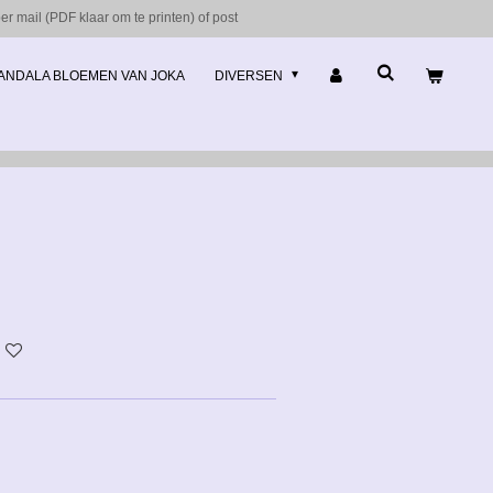
r mail (PDF klaar om te printen) of post
ANDALA BLOEMEN VAN JOKA
DIVERSEN