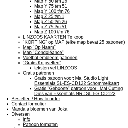
Map Y 50 t/m 26
Map Y 75 t/m 51
Map Y 100 t/m 76
Map Z 25 t/m 1
Map Z 50 t/m 26
Map Z 75 t/m 51
Map Z 100 t/m 76
LINZOOS KAARTEN Te koop
"KORTING" op MAP (elke map bevat 25 patronen)
Map "Op Naam"
Map "Condoléance"
Voetbal embleem patronen
"Gratis Knipvellen"
teksten vel LINZOOS
Gratis patronen
Gratis patroon voor: Mal Studio Light
Essentials SL-ES-CD122 Schommelkaart
Gratis "Geboorte" patroon voor : Mal Cutting
Dies van Essentials NR.: SL-ES-CD122
Bestellen / How to order
Contact formulier
Mandala bloemen van Joka
Diversen
info
Patroon formaten