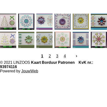
1
2
3
4
© 2021 LINZOOS
Kaart Borduur Patronen KvK nr.:
93974116
Powered by
JouwWeb