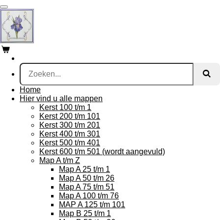
Ga
direct
naar
de
hoofdinhoud
Home
Hier vind u alle mappen
Kerst 100 t/m 1
Kerst 200 t/m 101
Kerst 300 t/m 201
Kerst 400 t/m 301
Kerst 500 t/m 401
Kerst 600 t/m 501 (wordt aangevuld)
Map A t/m Z
Map A 25 t/m 1
Map A 50 t/m 26
Map A 75 t/m 51
Map A 100 t/m 76
MAP A 125 t/m 101
Map B 25 t/m 1