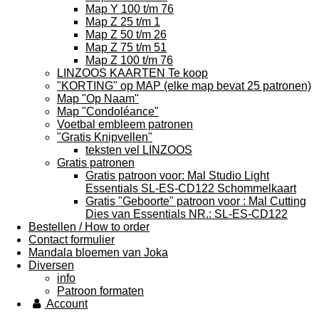
Map Y 100 t/m 76
Map Z 25 t/m 1
Map Z 50 t/m 26
Map Z 75 t/m 51
Map Z 100 t/m 76
LINZOOS KAARTEN Te koop
"KORTING" op MAP (elke map bevat 25 patronen)
Map "Op Naam"
Map "Condoléance"
Voetbal embleem patronen
"Gratis Knipvellen"
teksten vel LINZOOS
Gratis patronen
Gratis patroon voor: Mal Studio Light
Essentials SL-ES-CD122 Schommelkaart
Gratis "Geboorte" patroon voor : Mal Cutting
Dies van Essentials NR.: SL-ES-CD122
Bestellen / How to order
Contact formulier
Mandala bloemen van Joka
Diversen
info
Patroon formaten
Account