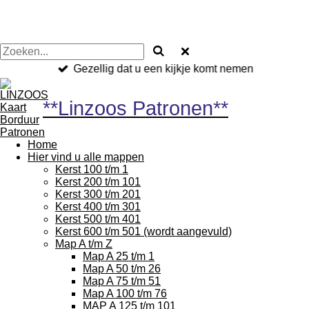
Gezellig dat u een kijkje komt nemen
**Linzoos Patronen**
Home
Hier vind u alle mappen
Kerst 100 t/m 1
Kerst 200 t/m 101
Kerst 300 t/m 201
Kerst 400 t/m 301
Kerst 500 t/m 401
Kerst 600 t/m 501 (wordt aangevuld)
Map A t/m Z
Map A 25 t/m 1
Map A 50 t/m 26
Map A 75 t/m 51
Map A 100 t/m 76
MAP A 125 t/m 101