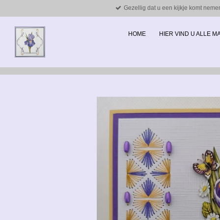
Gezellig dat u een kijkje komt neme
Ga
direct
naar
HOME
HIER VIND U ALLE 
de
hoofdinhoud