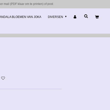
r mail (PDF klaar om te printen) of post
ANDALA BLOEMEN VAN JOKA
DIVERSEN