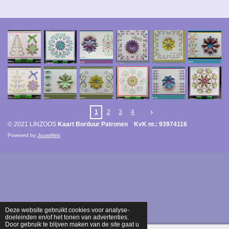
1
2
3
4
© 2021 LINZOOS
Kaart Borduur Patronen KvK nr.: 93974116
Powered by
JouwWeb
Deze website gebruikt cookies voor analyse-
doeleinden en/of het tonen van advertenties.
Door gebruik te blijven maken van de site gaat u