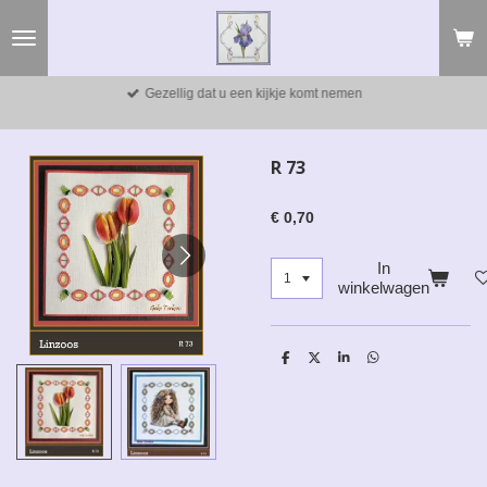
Ga
direct
naar
de
Gezellig dat u een kijkje komt nemen
hoofdinhoud
R 73
€ 0,70
In
winkelwagen
D
D
S
D
e
e
h
e
l
e
a
l
e
l
r
e
n
e
n