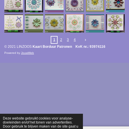
1
2
3
4
© 2021 LINZOOS
Kaart Borduur Patronen KvK nr.: 93974116
Powered by
JouwWeb
Deze website gebruikt cookies voor analyse-
doeleinden en/of het tonen van advertenties.
Door gebruik te blijven maken van de site gaat u