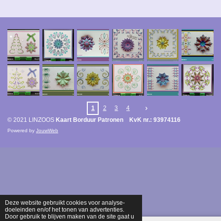
1
2
3
4
© 2021 LINZOOS
Kaart Borduur Patronen KvK nr.: 93974116
Powered by
JouwWeb
Deze website gebruikt cookies voor analyse-
doeleinden en/of het tonen van advertenties.
Door gebruik te blijven maken van de site gaat u