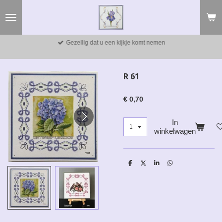
Ga
direct
naar
de
Gezellig dat u een kijkje komt nemen
hoofdinhoud
R 61
€ 0,70
In
winkelwagen
D
D
S
D
e
e
h
e
l
e
a
l
e
l
r
e
n
e
n