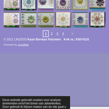
1
2
3
4
© 2021 LINZOOS
Kaart Borduur Patronen KvK nr.: 93974116
Powered by
JouwWeb
Deze website gebruikt cookies voor analyse-
doeleinden en/of het tonen van advertenties.
Door gebruik te blijven maken van de site gaat u